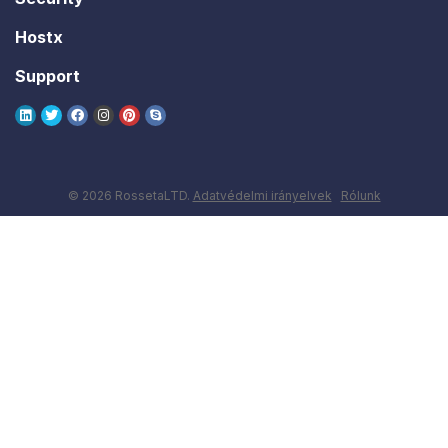
Hostx
Support
© 2026 RossetaLTD.
Adatvédelmi irányelvek
Rólunk