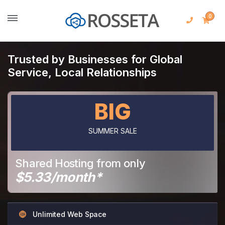
0
Trusted by Businesses for Global
Service, Local Relationships
BIG
SUMMER SALE
Shared Hosting from only
$5.33/month*
Unlimited Web Space