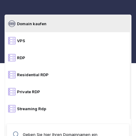
Domain kaufen
VPS
RDP
Residential RDP
Private RDP
Streaming Rdp